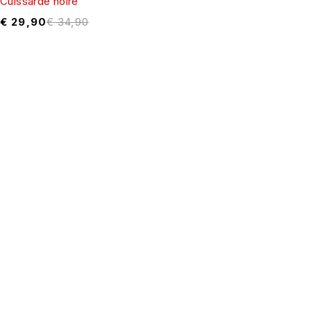
Cuissarde noire
€
29,90
€
34,90
NE RATEZ PLUS RIEN !
Recevez des codes promo & bien plus encore 🤎